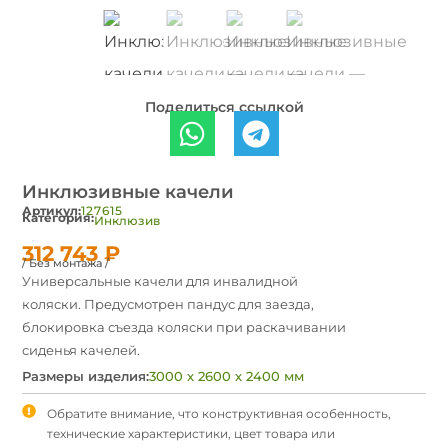
Поделиться ссылкой
Инклюзивные качели
Артикул:
127615
Категория:
Инклюзив
312 743
₽
/ Без монтажа /
Универсальные качели для инвалидной
коляски. Предусмотрен пандус для заезда,
блокировка съезда коляски при раскачивании
сиденья качелей.
Размеры изделия:
3000 х 2600 х 2400 мм
Обратите внимание, что конструктивная особенность,
технические характеристики, цвет товара или