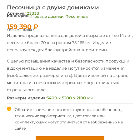
Песочница с двумя домиками
Артикул:
123333
Категория:
Игровые домики
,
Песочницы
159 390
₽
/ Без монтажа /
Изделие предназначено для детей в возрасте oт 1 до 14 лет,
весом не более 70 кг и ростом 75-165 см. Изделие
используется для благоустройства территории.
C целью повышения качества и безопасности продукции,
в документацию на изделие могут вносится изменения
(изображение, размеры, и т.п.). Цвета изделий на экране
монитора и в печатных материалах могут отличаться
от реального вида.
Размеры изделия:
5400 х 5200 х 2100 мм
Обратите внимание, что конструктивная особенность,
технические характеристики, цвет товара или
комплектующих могут отличаться от изображенных на
сайте.