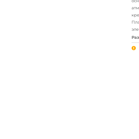
осн
атм
кре
Пла
эле
Раз