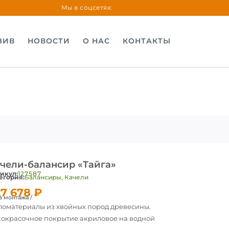
Мы в соцсетях:
ЗИВ
НОВОСТИ
О НАС
КОНТАКТЫ
чели-балансир «Тайга»
икул:
127587
егория:
Балансиры
,
Качели
27 678
₽
з монтажа /
оматериалы из хвойных пород древесины.
окрасочное покрытие акриловое на водной