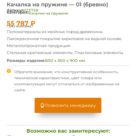
Качалка на пружине — 01 (бревно)
Артикул:
123758
Категория:
Качалки на пружине
55 787
₽
/ Без монтажа /
Пиломатериалы из хвойных пород древесины.
Лакокрасочное покрытие акриловое на водной основе.
Металлопрокатная продукция.
Стальные крепежные элементы. Пластиковые элементы.
Размеры изделия:
600 х 500 х 900 мм
Обратите внимание, что конструктивная особенность,
технические характеристики, цвет товара или
комплектующих могут отличаться от изображенных на
сайте.
Позвонить менеджеру
Возможно вас заинтересуют: