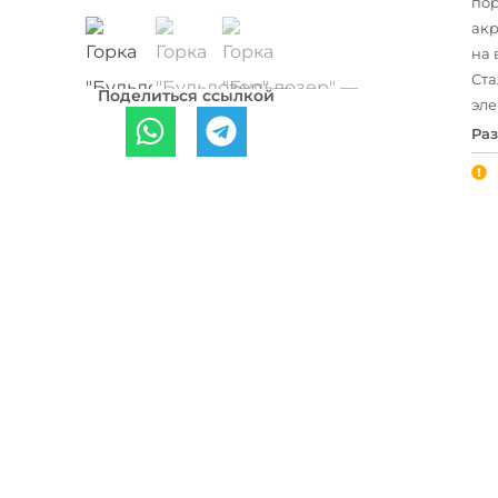
пор
ак
на 
Ста
Поделиться ссылкой
эле
Раз