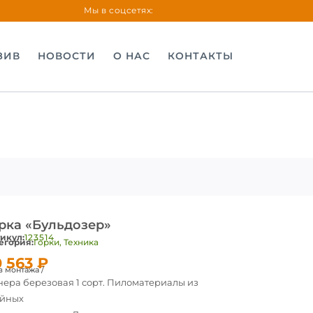
Мы в соцсетях:
ЗИВ
НОВОСТИ
О НАС
КОНТАКТЫ
рка «Бульдозер»
икул:
123514
егория:
Горки
,
Техника
0 563
₽
з монтажа /
ера березовая 1 сорт. Пиломатериалы из
ойных